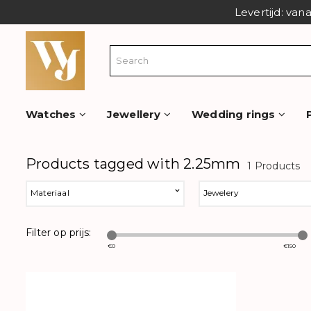
Levertijd: van
Watches
Jewellery
Wedding rings
Products tagged with 2.25mm
1 Products
Materiaal
Jewelery
Filter op prijs:
€
0
€
150