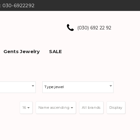
ns: 030-6922292
(030) 692 22 92
Gents Jewelry
SALE
Type jewel
16
Name ascending
Display