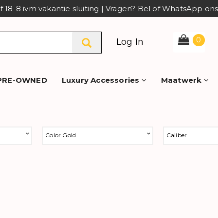
af 18-8 ivm vakantie sluiting | Vragen? Bel of WhatsApp o
0
Log In
PRE-OWNED
Luxury Accessories
Maatwerk
Color Gold
Caliber