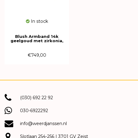
In stock
Blush Armband 14k
geelgoud met zirkonia,
Parelmoer en Bergkristal
2252YMQ
€749,00
(030) 692 22 92
030-6922292
info@weerdjanssen.nl
Slotlaan 254-256 | 3701 GV Zeist