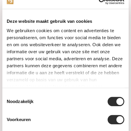
Categories
Deze website maakt gebruik van cookies
We gebruiken cookies om content en advertenties te
Watches
personaliseren, om functies voor social media te bieden
en om ons websiteverkeer te analyseren. Ook delen we
Jewellery
informatie over uw gebruik van onze site met onze
partners voor social media, adverteren en analyse. Deze
Wedding rings
partners kunnen deze gegevens combineren met andere
informatie die u aan ze heeft verstrekt of die ze hebben
PRE-OWNED
verzameld op basis van uw gebruik van hun
services. Voor meer informatie raadpleeg
onze
Luxury Accessories
privacyverklaring
.
Toestemmingsselectie
Maatwerk
Noodzakelijk
Gents Jewelry
Voorkeuren
SALE