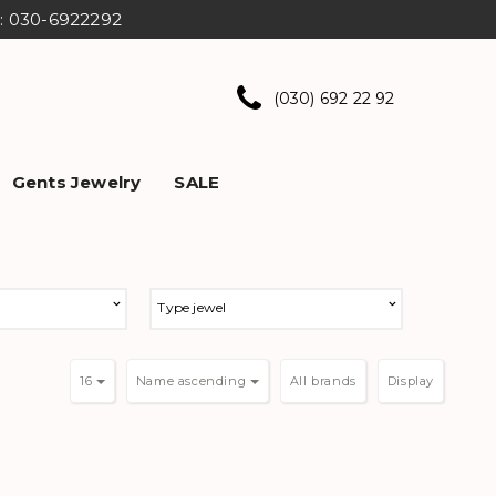
ns: 030-6922292
(030) 692 22 92
Gents Jewelry
SALE
Type jewel
16
Name ascending
Display