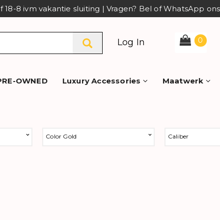
af 18-8 ivm vakantie sluiting | Vragen? Bel of WhatsApp o
0
Log In
PRE-OWNED
Luxury Accessories
Maatwerk
Color Gold
Caliber