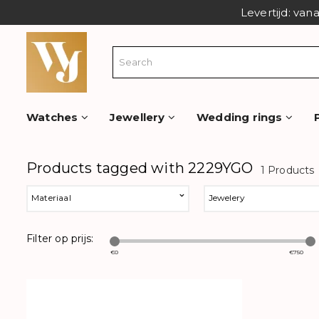
Levertijd: van
Watches
Jewellery
Wedding rings
Products tagged with 2229YGO
1 Products
Materiaal
Jewelery
Filter op prijs:
€
0
€
750