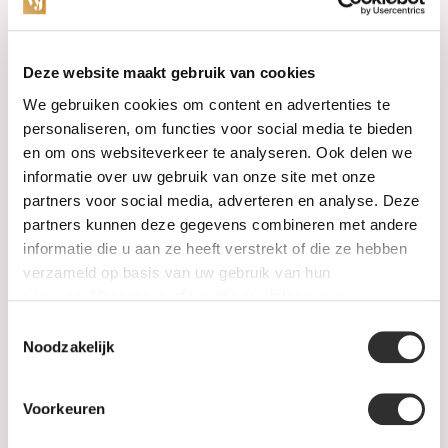
Categories
Deze website maakt gebruik van cookies
We gebruiken cookies om content en advertenties te
Watches
personaliseren, om functies voor social media te bieden
en om ons websiteverkeer te analyseren. Ook delen we
Jewellery
informatie over uw gebruik van onze site met onze
partners voor social media, adverteren en analyse. Deze
Wedding rings
partners kunnen deze gegevens combineren met andere
informatie die u aan ze heeft verstrekt of die ze hebben
PRE-OWNED
verzameld op basis van uw gebruik van hun
services. Voor meer informatie raadpleeg
onze
Luxury Accessories
privacyverklaring
.
Toestemmingsselectie
Maatwerk
Noodzakelijk
Gents Jewelry
Voorkeuren
SALE