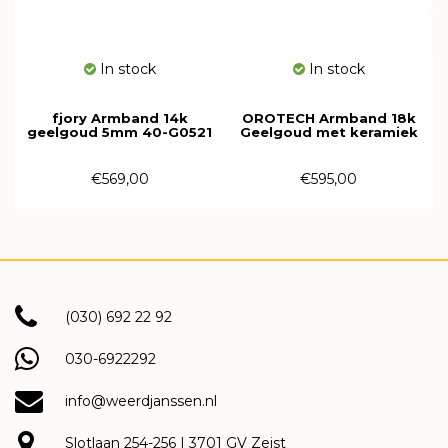
In stock
In stock
fjory Armband 14k
OROTECH Armband 18k
geelgoud 5mm 40-G0521
Geelgoud met keramiek
616195
€569,00
€595,00
(030) 692 22 92
030-6922292
info@weerdjanssen.nl
Slotlaan 254-256 | 3701 GV Zeist