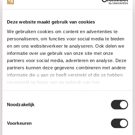
Categories
Deze website maakt gebruik van cookies
We gebruiken cookies om content en advertenties te
Watches
personaliseren, om functies voor social media te bieden
en om ons websiteverkeer te analyseren. Ook delen we
Jewellery
informatie over uw gebruik van onze site met onze
partners voor social media, adverteren en analyse. Deze
Wedding rings
partners kunnen deze gegevens combineren met andere
informatie die u aan ze heeft verstrekt of die ze hebben
PRE-OWNED
verzameld op basis van uw gebruik van hun
services. Voor meer informatie raadpleeg
onze
Luxury Accessories
privacyverklaring
.
Toestemmingsselectie
Maatwerk
Noodzakelijk
Gents Jewelry
Voorkeuren
SALE