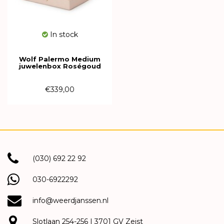
In stock
Wolf Palermo Medium
juwelenbox Roségoud
213216
€339,00
(030) 692 22 92
030-6922292
info@weerdjanssen.nl
Slotlaan 254-256 | 3701 GV Zeist