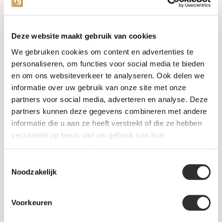
Categories
Deze website maakt gebruik van cookies
We gebruiken cookies om content en advertenties te
Watches
personaliseren, om functies voor social media te bieden
en om ons websiteverkeer te analyseren. Ook delen we
Jewellery
informatie over uw gebruik van onze site met onze
partners voor social media, adverteren en analyse. Deze
Wedding rings
partners kunnen deze gegevens combineren met andere
informatie die u aan ze heeft verstrekt of die ze hebben
PRE-OWNED
verzameld op basis van uw gebruik van hun
services. Voor meer informatie raadpleeg
onze
Luxury Accessories
privacyverklaring
.
Toestemmingsselectie
Maatwerk
Noodzakelijk
Gents Jewelry
Voorkeuren
SALE