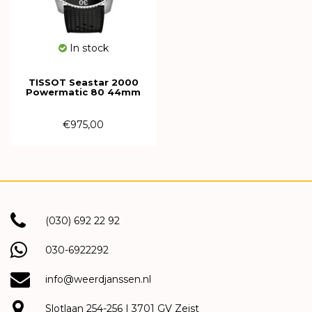
In stock
TISSOT Seastar 2000
Powermatic 80 44mm
T120.907.17.281.00
€975,00
(030) 692 22 92
030-6922292
info@weerdjanssen.nl
Slotlaan 254-256 | 3701 GV Zeist