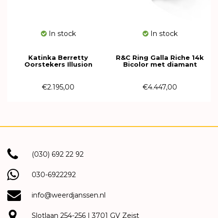
In stock
In stock
Katinka Berretty
R&C Ring Galla Riche 14k
Oorstekers Illusion
Bicolor met diamant
Xpression Medium 14k
RIN0052-PAVE-RW
geelgoud met diamant
12OGW005BR
€2.195,00
€4.447,00
(030) 692 22 92
030-6922292
info@weerdjanssen.nl
Slotlaan 254-256 | 3701 GV Zeist