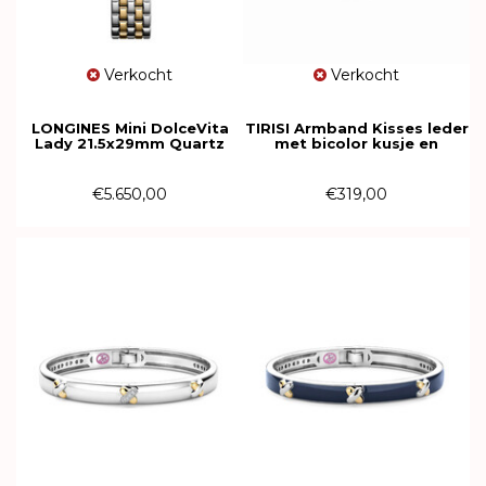
Verkocht
Verkocht
LONGINES Mini DolceVita
TIRISI Armband Kisses leder
Lady 21.5x29mm Quartz
met bicolor kusje en
L5.200.5.70.7
diamant TM2133BO(2T)
€5.650,00
€319,00