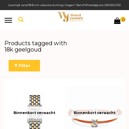
Levertijd: vanaf 18-8 ivm vakantie sluiting | Vragen? Bel of WhatsApp ons: 030-6922292
0
Toggle
navigation
Products tagged with
18k geelgoud
Filter
Binnenkort verwacht
Binnenkort verwacht