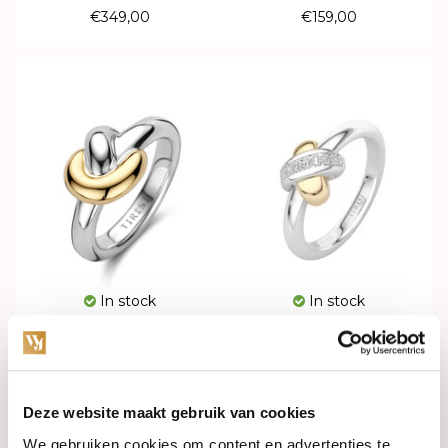
€349,00
€159,00
In stock
In stock
TIRISI Moda Ring Back to
TIRISI Moda Ring Kisses Mini
Nature Zilver met 18k
Bicolor met diamant
Geelgoud TM1110(2T)
TM1138D(2T)
€449,00
€239,00
Deze website maakt gebruik van cookies
We gebruiken cookies om content en advertenties te