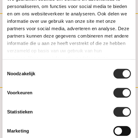
personaliseren, om functies voor social media te bieden
en om ons websiteverkeer te analyseren. Ook delen we
informatie over uw gebruik van onze site met onze
partners voor social media, adverteren en analyse. Deze
(030) 692 22 92
partners kunnen deze gegevens combineren met andere
informatie die u aan ze heeft verstrekt of die ze hebben
030-6922292
verzameld op basis van uw gebruik van hun
info@weerdjanssen.nl
services. Voor meer informatie raadpleeg
onze
privacyverklaring
.
Toestemmingsselectie
Slotlaan 254-256 | 3701 GV Zeist
Noodzakelijk
Voorkeuren
Customer service
Statistieken
Contact
Marketing
FAQ