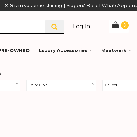
af 18-8 ivm vakantie sluiting | Vragen? Bel of WhatsApp o
0
Log In
PRE-OWNED
Luxury Accessories
Maatwerk
s
Color Gold
Caliber