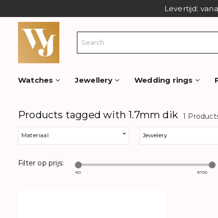
Levertijd: van
Watches
Jewellery
Wedding rings
Products tagged with 1.7mm dik
1 Product
Materiaal
Jewelery
Filter op prijs:
€
0
€
700