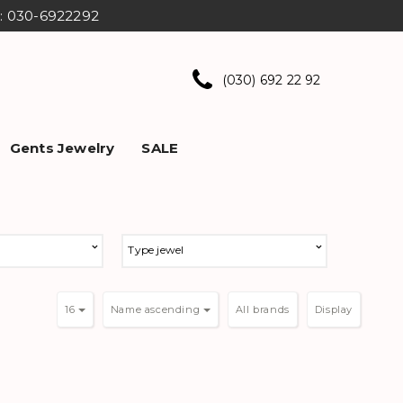
ns: 030-6922292
(030) 692 22 92
Gents Jewelry
SALE
Type jewel
16
Name ascending
Display