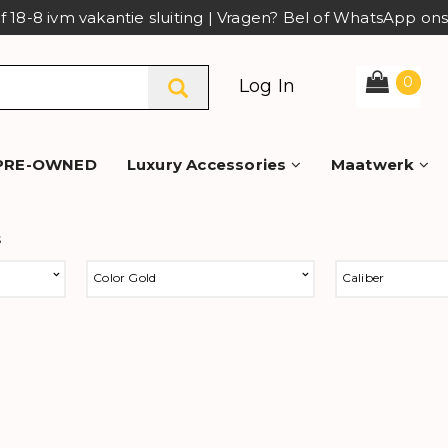
af 18-8 ivm vakantie sluiting | Vragen? Bel of WhatsApp o
0
Log In
PRE-OWNED
Luxury Accessories
Maatwerk
s
Color Gold
Caliber