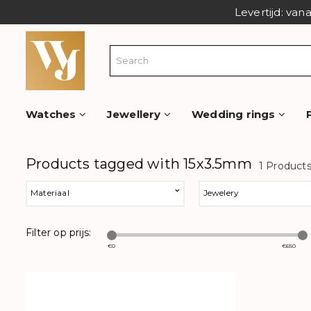
Levertijd: van
Watches
Jewellery
Wedding rings
Products tagged with 15x3.5mm
1 Product
Materiaal
Jewelery
Filter op prijs:
€
0
€
650