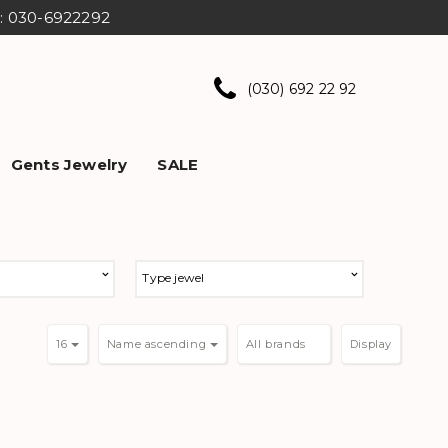
ns: 030-6922292
(030) 692 22 92
Gents Jewelry
SALE
Type jewel
16
Name ascending
Display