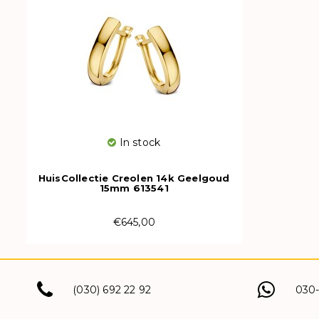
In stock
HuisCollectie Creolen 14k Geelgoud
15mm 613541
€645,00
(030) 692 22 92
030