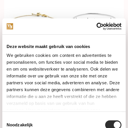
Binnenkort verwacht
Deze website maakt gebruik van cookies
In stock
Verkocht
We gebruiken cookies om content en advertenties te
personaliseren, om functies voor social media te bieden
en om ons websiteverkeer te analyseren. Ook delen we
Blush Armband 14k
Blush Armband 14k
geelgoud met zirkonia
geelgoud met zirkonia
informatie over uw gebruik van onze site met onze
2167YZI
2181YZI
partners voor social media, adverteren en analyse. Deze
€319,00
€199,00
partners kunnen deze gegevens combineren met andere
informatie die u aan ze heeft verstrekt of die ze hebben
verzameld op basis van uw gebruik van hun
services. Voor meer informatie raadpleeg
onze
privacyverklaring
.
Toestemmingsselectie
Noodzakelijk