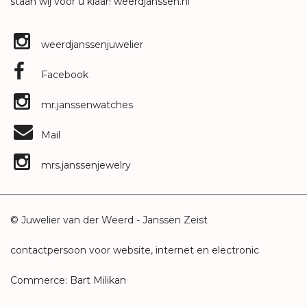
staan wij voor u klaar!
weerdjanssen.nl
weerdjanssenjuwelier
Facebook
mr.janssenwatches
Mail
mrs.janssenjewelry
© Juwelier van der Weerd - Janssen Zeist
contactpersoon voor website, internet en electronic
Commerce: Bart Milikan