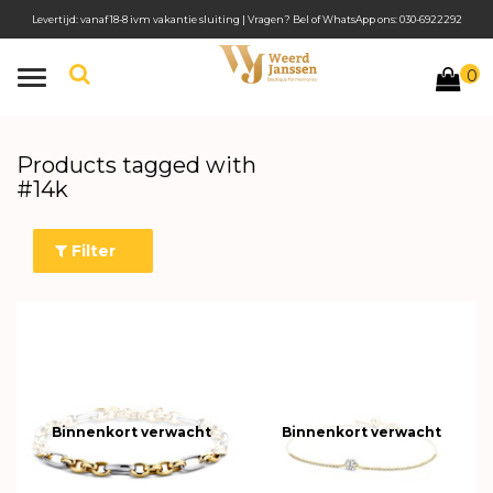
Levertijd: vanaf 18-8 ivm vakantie sluiting | Vragen? Bel of WhatsApp ons: 030-6922292
0
Toggle
navigation
Products tagged with
#14k
Filter
Binnenkort verwacht
Binnenkort verwacht