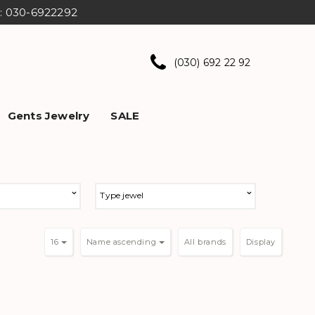
ns: 030-6922292
(030) 692 22 92
Gents Jewelry
SALE
Type jewel
16
Name ascending
Display