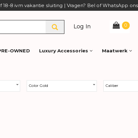
af 18-8 ivm vakantie sluiting | Vragen? Bel of WhatsApp o
0
Log In
PRE-OWNED
Luxury Accessories
Maatwerk
Color Gold
Caliber