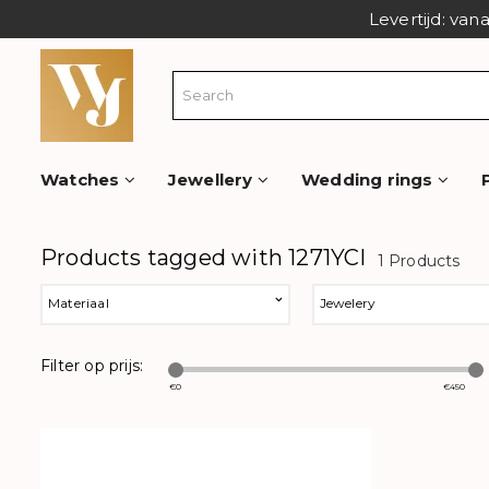
Levertijd: van
Watches
Jewellery
Wedding rings
Products tagged with 1271YCI
1 Products
Materiaal
Jewelery
Filter op prijs:
€
0
€
450