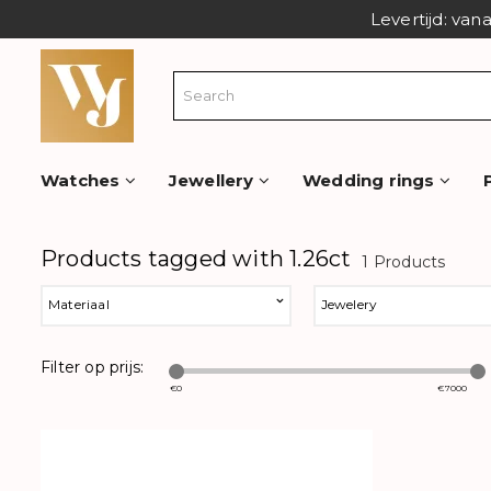
Levertijd: van
Watches
Jewellery
Wedding rings
Products tagged with 1.26ct
1 Products
Materiaal
Jewelery
Filter op prijs:
€
0
€
7000