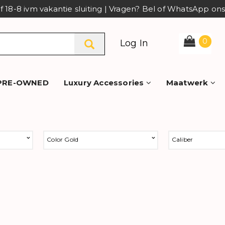
af 18-8 ivm vakantie sluiting | Vragen? Bel of WhatsApp o
0
Log In
PRE-OWNED
Luxury Accessories
Maatwerk
Color Gold
Caliber