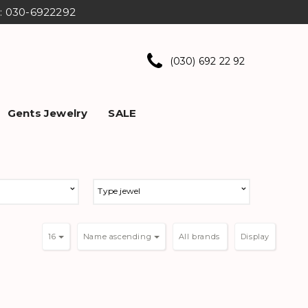
ns: 030-6922292
(030) 692 22 92
Gents Jewelry
SALE
Type jewel
16
Name ascending
Display