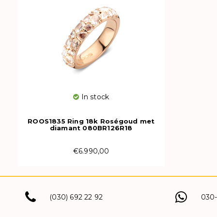
In stock
ROOS1835 Ring 18k Roségoud met
diamant 080BR126R18
€6.990,00
(030) 692 22 92
030