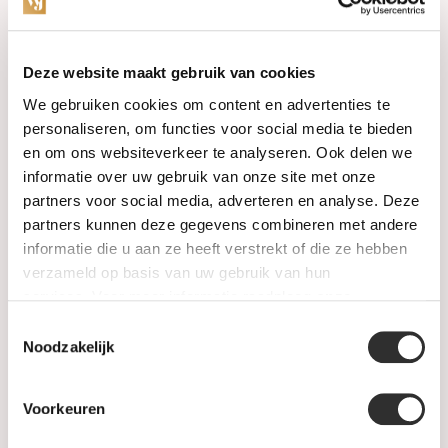
Categories
Deze website maakt gebruik van cookies
We gebruiken cookies om content en advertenties te
Watches
personaliseren, om functies voor social media te bieden
en om ons websiteverkeer te analyseren. Ook delen we
Jewellery
informatie over uw gebruik van onze site met onze
partners voor social media, adverteren en analyse. Deze
Wedding rings
partners kunnen deze gegevens combineren met andere
informatie die u aan ze heeft verstrekt of die ze hebben
PRE-OWNED
verzameld op basis van uw gebruik van hun
services. Voor meer informatie raadpleeg
onze
Luxury Accessories
privacyverklaring
.
Toestemmingsselectie
Maatwerk
Noodzakelijk
Gents Jewelry
Voorkeuren
SALE