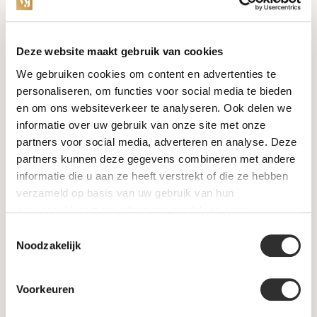
Categories
Deze website maakt gebruik van cookies
We gebruiken cookies om content en advertenties te
Watches
personaliseren, om functies voor social media te bieden
en om ons websiteverkeer te analyseren. Ook delen we
Jewellery
informatie over uw gebruik van onze site met onze
partners voor social media, adverteren en analyse. Deze
Wedding rings
partners kunnen deze gegevens combineren met andere
informatie die u aan ze heeft verstrekt of die ze hebben
PRE-OWNED
verzameld op basis van uw gebruik van hun
services. Voor meer informatie raadpleeg
onze
Luxury Accessories
privacyverklaring
.
Toestemmingsselectie
Maatwerk
Noodzakelijk
Gents Jewelry
Voorkeuren
SALE