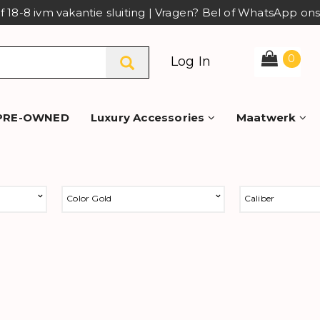
af 18-8 ivm vakantie sluiting | Vragen? Bel of WhatsApp o
0
Log In
PRE-OWNED
Luxury Accessories
Maatwerk
Color Gold
Caliber