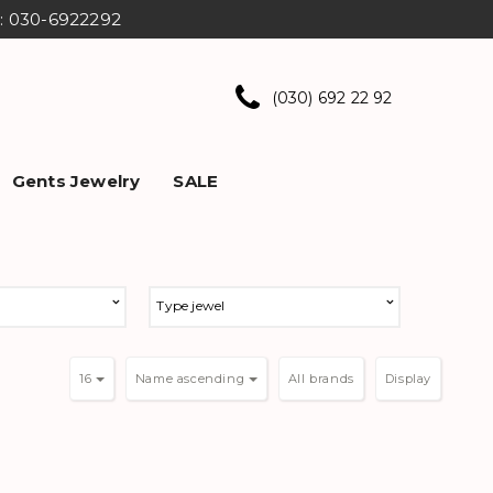
ns: 030-6922292
(030) 692 22 92
Gents Jewelry
SALE
Type jewel
16
Name ascending
Display