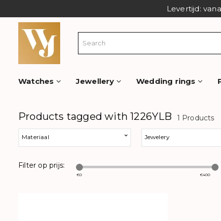
Levertijd: van
Watches
Jewellery
Wedding rings
Products tagged with 1226YLB
1 Products
Materiaal
Jewelery
Filter op prijs:
€
0
€
400