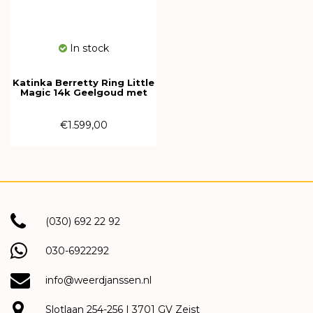
In stock
Katinka Berretty Ring Little
Magic 14k Geelgoud met
diamant 11RGG059BR
€1.599,00
(030) 692 22 92
030-6922292
info@weerdjanssen.nl
Slotlaan 254-256 | 3701 GV Zeist