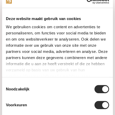
Categories
Deze website maakt gebruik van cookies
We gebruiken cookies om content en advertenties te
Watches
personaliseren, om functies voor social media te bieden
en om ons websiteverkeer te analyseren. Ook delen we
Jewellery
informatie over uw gebruik van onze site met onze
partners voor social media, adverteren en analyse. Deze
Wedding rings
partners kunnen deze gegevens combineren met andere
informatie die u aan ze heeft verstrekt of die ze hebben
PRE-OWNED
verzameld op basis van uw gebruik van hun
services. Voor meer informatie raadpleeg
onze
Luxury Accessories
privacyverklaring
.
Toestemmingsselectie
Maatwerk
Noodzakelijk
Gents Jewelry
Voorkeuren
SALE