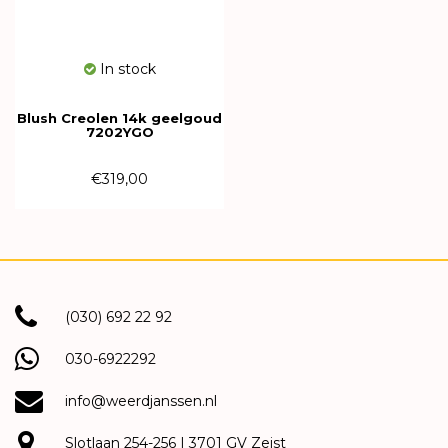
In stock
Blush Creolen 14k geelgoud
7202YGO
€319,00
(030) 692 22 92
030-6922292
info@weerdjanssen.nl
Slotlaan 254-256 | 3701 GV Zeist