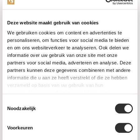
Categories
Deze website maakt gebruik van cookies
We gebruiken cookies om content en advertenties te
Watches
personaliseren, om functies voor social media te bieden
en om ons websiteverkeer te analyseren. Ook delen we
Jewellery
informatie over uw gebruik van onze site met onze
partners voor social media, adverteren en analyse. Deze
Wedding rings
partners kunnen deze gegevens combineren met andere
informatie die u aan ze heeft verstrekt of die ze hebben
PRE-OWNED
verzameld op basis van uw gebruik van hun
services. Voor meer informatie raadpleeg
onze
Luxury Accessories
privacyverklaring
.
Toestemmingsselectie
Maatwerk
Noodzakelijk
Gents Jewelry
Voorkeuren
SALE