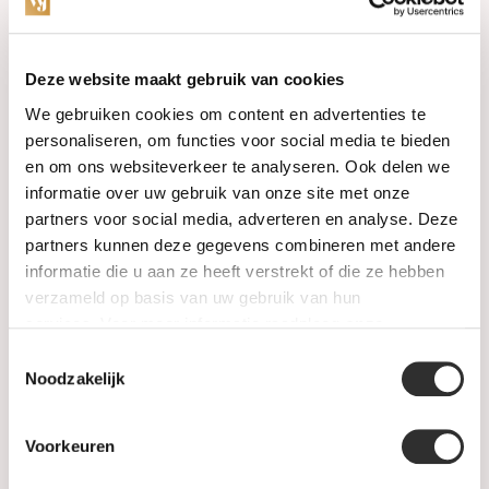
Categories
Deze website maakt gebruik van cookies
We gebruiken cookies om content en advertenties te
Watches
personaliseren, om functies voor social media te bieden
en om ons websiteverkeer te analyseren. Ook delen we
Jewellery
informatie over uw gebruik van onze site met onze
partners voor social media, adverteren en analyse. Deze
Wedding rings
partners kunnen deze gegevens combineren met andere
informatie die u aan ze heeft verstrekt of die ze hebben
PRE-OWNED
verzameld op basis van uw gebruik van hun
services. Voor meer informatie raadpleeg
onze
Luxury Accessories
privacyverklaring
.
Toestemmingsselectie
Maatwerk
Noodzakelijk
Gents Jewelry
Voorkeuren
SALE