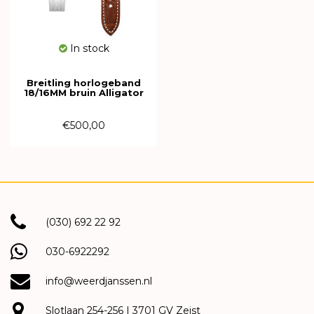
In stock
Breitling horlogeband
18/16MM bruin Alligator
band zonder sluiting 1071P
€500,00
(030) 692 22 92
030-6922292
info@weerdjanssen.nl
Slotlaan 254-256 | 3701 GV Zeist