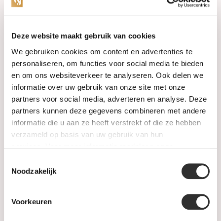
Categories
Deze website maakt gebruik van cookies
We gebruiken cookies om content en advertenties te
Watches
personaliseren, om functies voor social media te bieden
en om ons websiteverkeer te analyseren. Ook delen we
Jewellery
informatie over uw gebruik van onze site met onze
partners voor social media, adverteren en analyse. Deze
Wedding rings
partners kunnen deze gegevens combineren met andere
informatie die u aan ze heeft verstrekt of die ze hebben
PRE-OWNED
verzameld op basis van uw gebruik van hun
services. Voor meer informatie raadpleeg
onze
Luxury Accessories
privacyverklaring
.
Toestemmingsselectie
Maatwerk
Noodzakelijk
Gents Jewelry
Voorkeuren
SALE