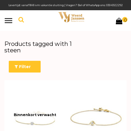
Levertijd: vanaf 18-8 ivm vakantie sluiting | Vragen? Bel of WhatsApp ons: 030-6922292
0
Toggle
navigation
Products tagged with 1
steen
Filter
Binnenkort verwacht