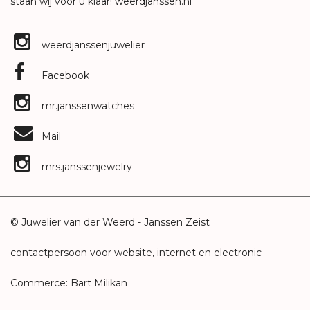
staan wij voor u klaar!
weerdjanssen.nl
weerdjanssenjuwelier
Facebook
mr.janssenwatches
Mail
mrs.janssenjewelry
© Juwelier van der Weerd - Janssen Zeist
contactpersoon voor website, internet en electronic
Commerce: Bart Milikan