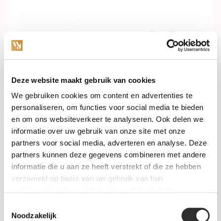
Deze website maakt gebruik van cookies
In stock
In stock
We gebruiken cookies om content en advertenties te
personaliseren, om functies voor social media te bieden
en om ons websiteverkeer te analyseren. Ook delen we
Blush Oorstekers 14k
Blush Oorstekers 14k
geelgoud met zirkonia
witgoud met zirkonia
informatie over uw gebruik van onze site met onze
7128YZI
7206WZI
partners voor social media, adverteren en analyse. Deze
€169,00
€119,00
partners kunnen deze gegevens combineren met andere
informatie die u aan ze heeft verstrekt of die ze hebben
verzameld op basis van uw gebruik van hun
services. Voor meer informatie raadpleeg
onze
privacyverklaring
.
Toestemmingsselectie
Noodzakelijk