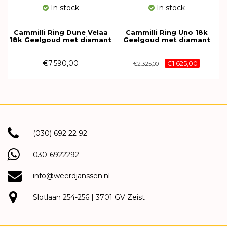
In stock
In stock
Cammilli Ring Dune Velaa
Cammilli Ring Uno 18k
18k Geelgoud met diamant
Geelgoud met diamant
GAN3151U
GAN2820U
€7.590,00
€1.625,00
€2.325,00
(030) 692 22 92
030-6922292
info@weerdjanssen.nl
Slotlaan 254-256 | 3701 GV Zeist