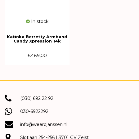
In stock
Katinka Berretty Armband
Candy Xpression 14k
Geelgoud met diamant
09HGW092BR
€489,00
(030) 692 22 92
030-6922292
info@weerdjanssen.nl
Slotlaan 254-256 | 3701 GV Zeist