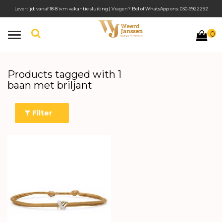
Levertijd: vanaf 18-8 ivm vakantie sluiting | Vragen? Bel of WhatsApp ons: 030-6922292
0
Toggle
navigation
Products tagged with 1
baan met briljant
Filter