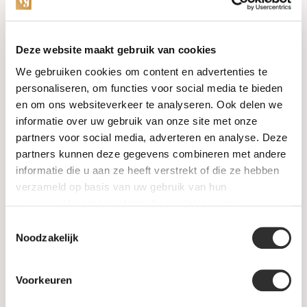
Categories
Deze website maakt gebruik van cookies
We gebruiken cookies om content en advertenties te
Watches
personaliseren, om functies voor social media te bieden
en om ons websiteverkeer te analyseren. Ook delen we
Jewellery
informatie over uw gebruik van onze site met onze
partners voor social media, adverteren en analyse. Deze
Wedding rings
partners kunnen deze gegevens combineren met andere
informatie die u aan ze heeft verstrekt of die ze hebben
PRE-OWNED
verzameld op basis van uw gebruik van hun
services. Voor meer informatie raadpleeg
onze
Luxury Accessories
privacyverklaring
.
Toestemmingsselectie
Maatwerk
Noodzakelijk
Gents Jewelry
Voorkeuren
SALE