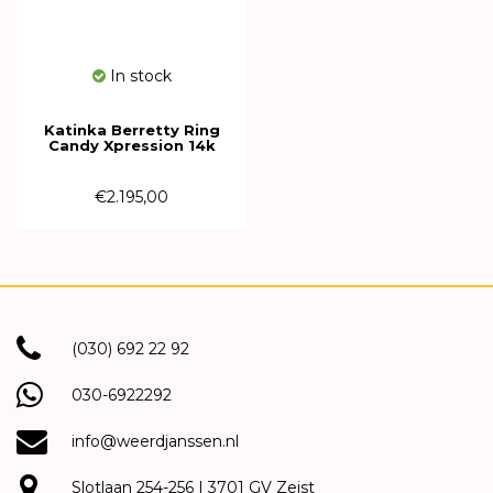
In stock
Katinka Berretty Ring
Candy Xpression 14k
Geelgoud met diamant
09RGW091BR
€2.195,00
(030) 692 22 92
030-6922292
info@weerdjanssen.nl
Slotlaan 254-256 | 3701 GV Zeist