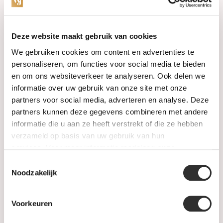
Categories
Deze website maakt gebruik van cookies
We gebruiken cookies om content en advertenties te
Watches
personaliseren, om functies voor social media te bieden
en om ons websiteverkeer te analyseren. Ook delen we
Jewellery
informatie over uw gebruik van onze site met onze
partners voor social media, adverteren en analyse. Deze
Wedding rings
partners kunnen deze gegevens combineren met andere
informatie die u aan ze heeft verstrekt of die ze hebben
PRE-OWNED
verzameld op basis van uw gebruik van hun
services. Voor meer informatie raadpleeg
onze
Luxury Accessories
privacyverklaring
.
Toestemmingsselectie
Maatwerk
Noodzakelijk
Gents Jewelry
Voorkeuren
SALE