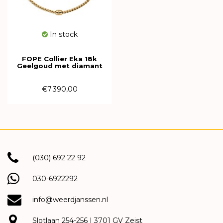
In stock
FOPE Collier Eka 18k
Geelgoud met diamant
07F01CX_BB_G_XGX_040
€7.390,00
(030) 692 22 92
030-6922292
info@weerdjanssen.nl
Slotlaan 254-256 | 3701 GV Zeist