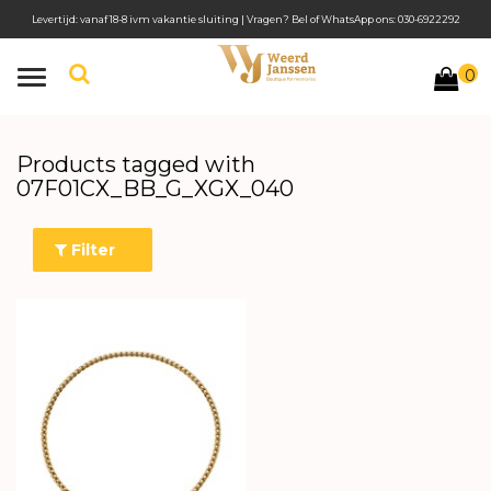
Levertijd: vanaf 18-8 ivm vakantie sluiting | Vragen? Bel of WhatsApp ons: 030-6922292
0
Toggle
navigation
Products tagged with
07F01CX_BB_G_XGX_040
Filter