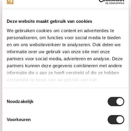
Categories
Deze website maakt gebruik van cookies
We gebruiken cookies om content en advertenties te
Watches
personaliseren, om functies voor social media te bieden
en om ons websiteverkeer te analyseren. Ook delen we
Jewellery
informatie over uw gebruik van onze site met onze
partners voor social media, adverteren en analyse. Deze
Wedding rings
partners kunnen deze gegevens combineren met andere
informatie die u aan ze heeft verstrekt of die ze hebben
PRE-OWNED
verzameld op basis van uw gebruik van hun
services. Voor meer informatie raadpleeg
onze
Luxury Accessories
privacyverklaring
.
Toestemmingsselectie
Maatwerk
Noodzakelijk
Gents Jewelry
Voorkeuren
SALE