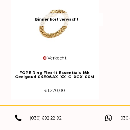
Binnenkort verwacht
Verkocht
FOPE Ring Flex-It Essentials 18k
Geelgoud 04E08AX_XX_G_XGX_00M
€1.270,00
(030) 692 22 92
030