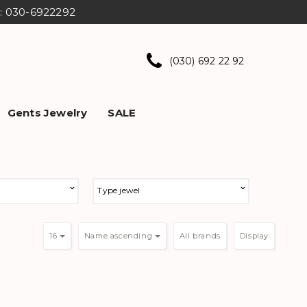
ns: 030-6922292
(030) 692 22 92
Gents Jewelry
SALE
Type jewel
16
Name ascending
Display