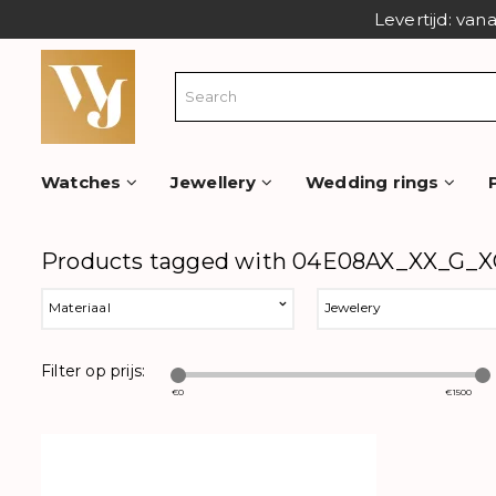
Levertijd: van
Watches
Jewellery
Wedding rings
Products tagged with 04E08AX_XX_G_
Materiaal
Jewelery
Filter op prijs:
€
0
€
1500