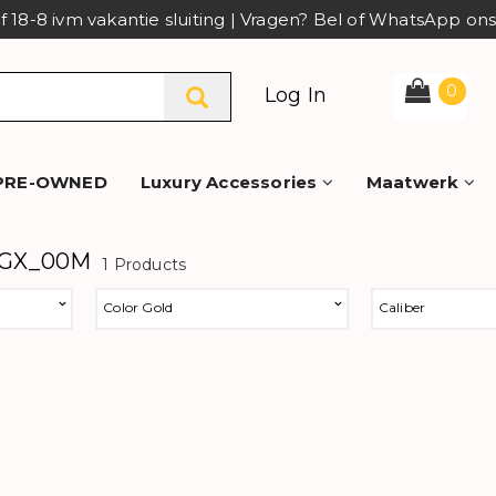
af 18-8 ivm vakantie sluiting | Vragen? Bel of WhatsApp o
0
Log In
PRE-OWNED
Luxury Accessories
Maatwerk
XGX_00M
1 Products
Color Gold
Caliber