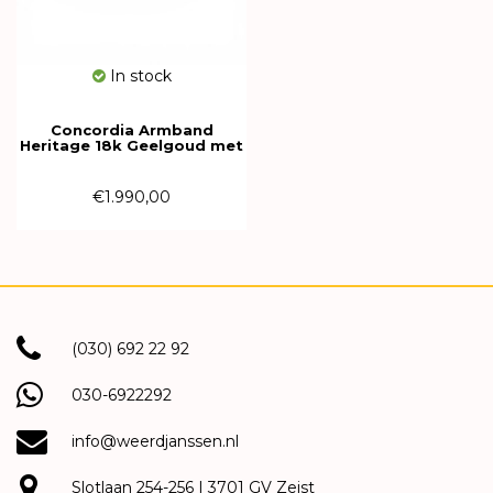
In stock
Concordia Armband
Heritage 18k Geelgoud met
diamant AC18/2A-D-S-05-M-
G
€1.990,00
(030) 692 22 92
030-6922292
info@weerdjanssen.nl
Slotlaan 254-256 | 3701 GV Zeist