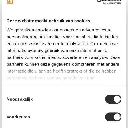
Categories
Deze website maakt gebruik van cookies
We gebruiken cookies om content en advertenties te
Watches
personaliseren, om functies voor social media te bieden
en om ons websiteverkeer te analyseren. Ook delen we
Jewellery
informatie over uw gebruik van onze site met onze
partners voor social media, adverteren en analyse. Deze
Wedding rings
partners kunnen deze gegevens combineren met andere
informatie die u aan ze heeft verstrekt of die ze hebben
PRE-OWNED
verzameld op basis van uw gebruik van hun
services. Voor meer informatie raadpleeg
onze
Luxury Accessories
privacyverklaring
.
Toestemmingsselectie
Maatwerk
Noodzakelijk
Gents Jewelry
Voorkeuren
SALE