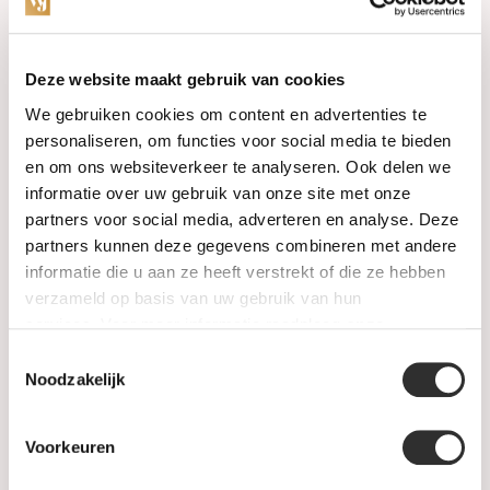
Categories
Deze website maakt gebruik van cookies
We gebruiken cookies om content en advertenties te
Watches
personaliseren, om functies voor social media te bieden
en om ons websiteverkeer te analyseren. Ook delen we
Jewellery
informatie over uw gebruik van onze site met onze
partners voor social media, adverteren en analyse. Deze
Wedding rings
partners kunnen deze gegevens combineren met andere
informatie die u aan ze heeft verstrekt of die ze hebben
PRE-OWNED
verzameld op basis van uw gebruik van hun
services. Voor meer informatie raadpleeg
onze
Luxury Accessories
privacyverklaring
.
Toestemmingsselectie
Maatwerk
Noodzakelijk
Gents Jewelry
Voorkeuren
SALE