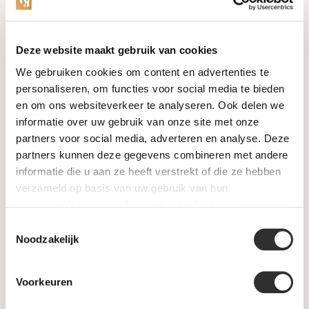
Categories
Deze website maakt gebruik van cookies
We gebruiken cookies om content en advertenties te
Watches
personaliseren, om functies voor social media te bieden
en om ons websiteverkeer te analyseren. Ook delen we
Jewellery
informatie over uw gebruik van onze site met onze
partners voor social media, adverteren en analyse. Deze
Wedding rings
partners kunnen deze gegevens combineren met andere
informatie die u aan ze heeft verstrekt of die ze hebben
PRE-OWNED
verzameld op basis van uw gebruik van hun
services. Voor meer informatie raadpleeg
onze
Luxury Accessories
privacyverklaring
.
Toestemmingsselectie
Maatwerk
Noodzakelijk
Gents Jewelry
Voorkeuren
SALE