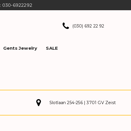
ns: 030-6922292
(030) 692 22 92
Gents Jewelry
SALE
Slotlaan 254-256 | 3701 GV Zeist