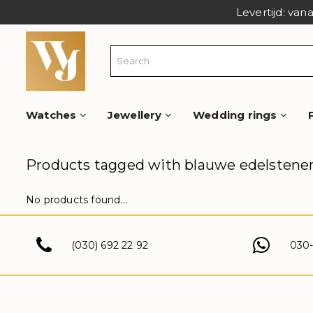
Levertijd: van
Watches
Jewellery
Wedding rings
Products tagged with blauwe edelstene
No products found...
(030) 692 22 92
030