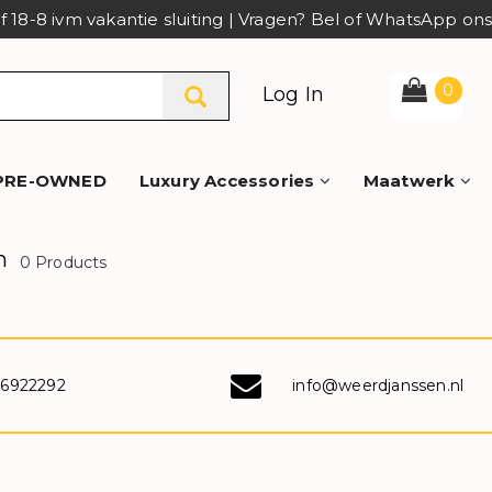
af 18-8 ivm vakantie sluiting | Vragen? Bel of WhatsApp o
0
Log In
PRE-OWNED
Luxury Accessories
Maatwerk
n
0 Products
-6922292
info@weerdjanssen.nl