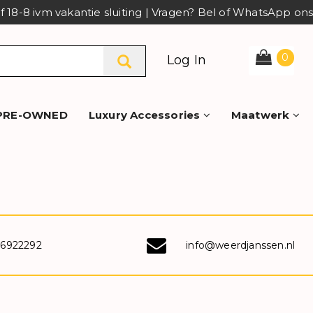
af 18-8 ivm vakantie sluiting | Vragen? Bel of WhatsApp o
0
Log In
PRE-OWNED
Luxury Accessories
Maatwerk
-6922292
info@weerdjanssen.nl