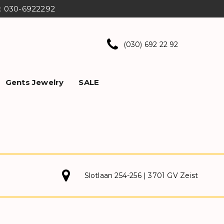
ns: 030-6922292
(030) 692 22 92
Gents Jewelry
SALE
Slotlaan 254-256 | 3701 GV Zeist