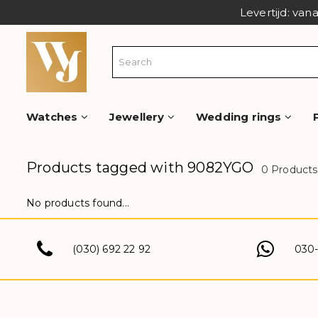
Levertijd: van
Watches
Jewellery
Wedding rings
Products tagged with 9082YGO
0 Products
No products found...
(030) 692 22 92
030