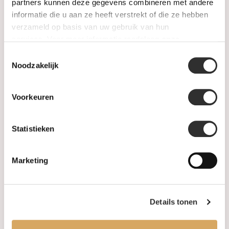
SALE
partners kunnen deze gegevens combineren met andere
informatie die u aan ze heeft verstrekt of die ze hebben
verzameld op basis van uw gebruik van hun
Information
services. Voor meer informatie raadpleeg
onze
privacyverklaring
.
Toestemmingsselectie
About us
Noodzakelijk
FAQ
Voorkeuren
Algemene voorwaarden
Statistieken
Levertijd & verzendkosten
Leveringsvoorwaarden
Marketing
Privacy Policy
Details tonen
Your account