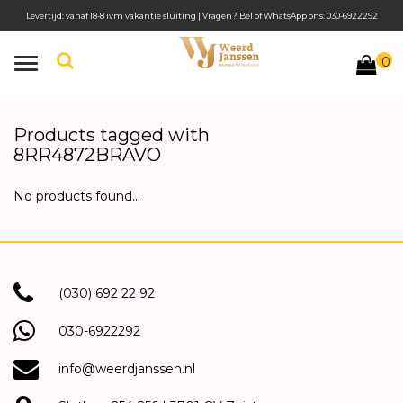
Levertijd: vanaf 18-8 ivm vakantie sluiting | Vragen? Bel of WhatsApp ons: 030-6922292
0
Toggle
navigation
Products tagged with
8RR4872BRAVO
No products found...
(030) 692 22 92
030-6922292
info@weerdjanssen.nl