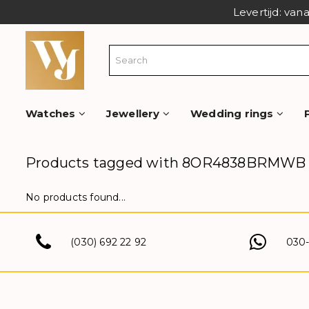
Levertijd: van
Watches
Jewellery
Wedding rings
Products tagged with 8OR4838BRMWB
No products found...
(030) 692 22 92
030