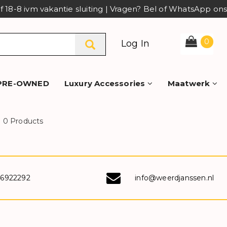
af 18-8 ivm vakantie sluiting | Vragen? Bel of WhatsApp o
0
Log In
PRE-OWNED
Luxury Accessories
Maatwerk
0 Products
-6922292
info@weerdjanssen.nl