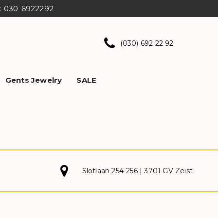
ns: 030-6922292
(030) 692 22 92
Gents Jewelry
SALE
Slotlaan 254-256 | 3701 GV Zeist