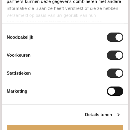
SALE
partners kunnen deze gegevens combineren met andere
informatie die u aan ze heeft verstrekt of die ze hebben
verzameld op basis van uw gebruik van hun
Information
services. Voor meer informatie raadpleeg
onze
privacyverklaring
.
Toestemmingsselectie
About us
Noodzakelijk
FAQ
Voorkeuren
Algemene voorwaarden
Statistieken
Levertijd & verzendkosten
Leveringsvoorwaarden
Marketing
Privacy Policy
Details tonen
Your account