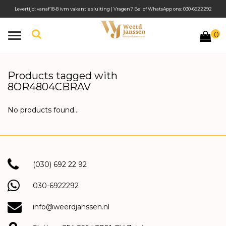
Levertijd: vanaf 18-8 ivm vakantie sluiting | Vragen? Bel of WhatsApp ons: 030-6922292
0
Toggle
navigation
Products tagged with
8OR4804CBRAV
No products found...
(030) 692 22 92
030-6922292
info@weerdjanssen.nl