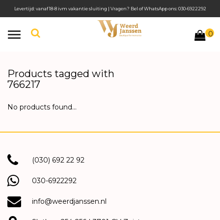
Levertijd: vanaf 18-8 ivm vakantie sluiting | Vragen? Bel of WhatsApp ons: 030-6922292
0
Toggle
navigation
Products tagged with
766217
No products found...
(030) 692 22 92
030-6922292
info@weerdjanssen.nl