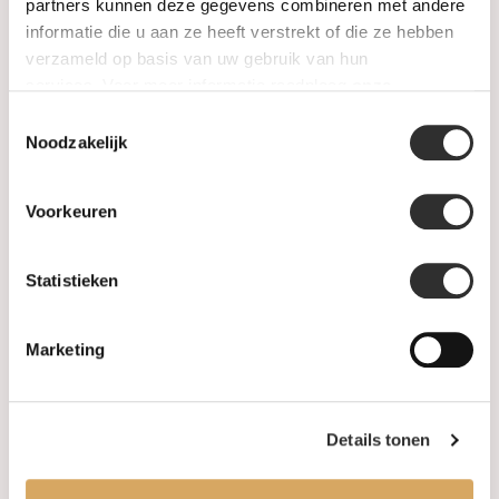
SALE
partners kunnen deze gegevens combineren met andere
informatie die u aan ze heeft verstrekt of die ze hebben
verzameld op basis van uw gebruik van hun
Information
services. Voor meer informatie raadpleeg
onze
privacyverklaring
.
Toestemmingsselectie
About us
Noodzakelijk
FAQ
Voorkeuren
Algemene voorwaarden
Statistieken
Levertijd & verzendkosten
Leveringsvoorwaarden
Marketing
Privacy Policy
Details tonen
Your account