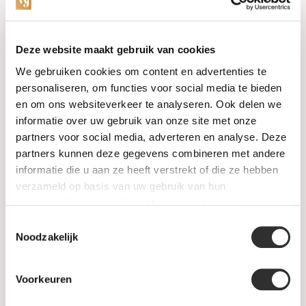
Categories
Deze website maakt gebruik van cookies
We gebruiken cookies om content en advertenties te
Watches
personaliseren, om functies voor social media te bieden
en om ons websiteverkeer te analyseren. Ook delen we
Jewellery
informatie over uw gebruik van onze site met onze
partners voor social media, adverteren en analyse. Deze
Wedding rings
partners kunnen deze gegevens combineren met andere
informatie die u aan ze heeft verstrekt of die ze hebben
PRE-OWNED
verzameld op basis van uw gebruik van hun
services. Voor meer informatie raadpleeg
onze
Luxury Accessories
privacyverklaring
.
Toestemmingsselectie
Maatwerk
Noodzakelijk
Gents Jewelry
Voorkeuren
SALE