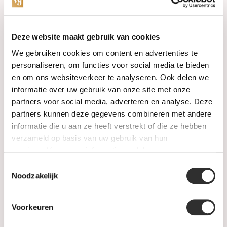
Categories
Deze website maakt gebruik van cookies
We gebruiken cookies om content en advertenties te
Watches
personaliseren, om functies voor social media te bieden
en om ons websiteverkeer te analyseren. Ook delen we
Jewellery
informatie over uw gebruik van onze site met onze
partners voor social media, adverteren en analyse. Deze
Wedding rings
partners kunnen deze gegevens combineren met andere
informatie die u aan ze heeft verstrekt of die ze hebben
PRE-OWNED
verzameld op basis van uw gebruik van hun
services. Voor meer informatie raadpleeg
onze
Luxury Accessories
privacyverklaring
.
Toestemmingsselectie
Maatwerk
Noodzakelijk
Gents Jewelry
Voorkeuren
SALE