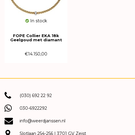
In stock
FOPE Collier EKA 18k
Geelgoud met diamant
72110CX_PB_G_XBX_045
€14.150,00
(030) 692 22 92
030-6922292
info@weerdjanssen.nl
Slotlaan 254-256 | 3701 GV Zeist