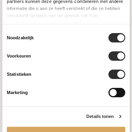
SALE
partners kunnen deze gegevens combineren met andere
informatie die u aan ze heeft verstrekt of die ze hebben
verzameld op basis van uw gebruik van hun
Information
services. Voor meer informatie raadpleeg
onze
privacyverklaring
.
Toestemmingsselectie
About us
Noodzakelijk
FAQ
Voorkeuren
Algemene voorwaarden
Statistieken
Levertijd & verzendkosten
Leveringsvoorwaarden
Marketing
Privacy Policy
Details tonen
Your account