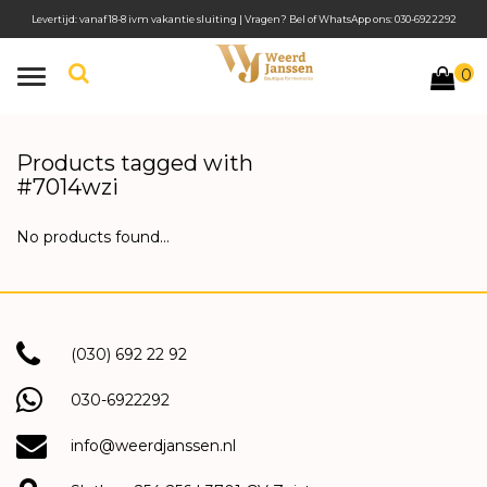
Levertijd: vanaf 18-8 ivm vakantie sluiting | Vragen? Bel of WhatsApp ons: 030-6922292
0
Toggle
navigation
Products tagged with
#7014wzi
No products found...
(030) 692 22 92
030-6922292
info@weerdjanssen.nl