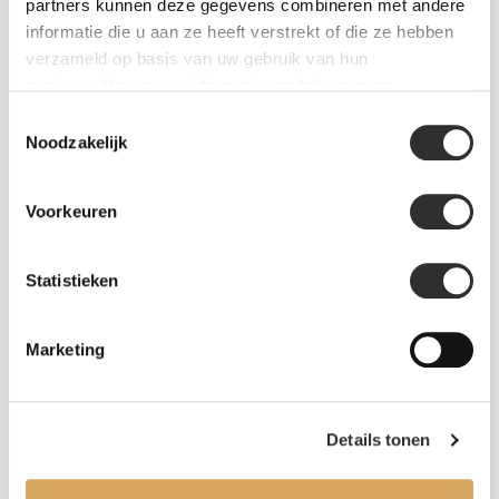
SALE
partners kunnen deze gegevens combineren met andere
informatie die u aan ze heeft verstrekt of die ze hebben
verzameld op basis van uw gebruik van hun
Information
services. Voor meer informatie raadpleeg
onze
privacyverklaring
.
Toestemmingsselectie
About us
Noodzakelijk
FAQ
Voorkeuren
Algemene voorwaarden
Statistieken
Levertijd & verzendkosten
Leveringsvoorwaarden
Marketing
Privacy Policy
Details tonen
Your account