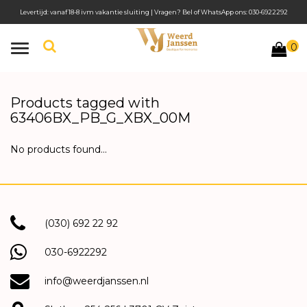
Levertijd: vanaf 18-8 ivm vakantie sluiting | Vragen? Bel of WhatsApp ons: 030-6922292
0
Toggle
navigation
Products tagged with
63406BX_PB_G_XBX_00M
No products found...
(030) 692 22 92
030-6922292
info@weerdjanssen.nl