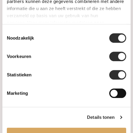
SALE
partners kunnen deze gegevens combineren met andere
informatie die u aan ze heeft verstrekt of die ze hebben
verzameld op basis van uw gebruik van hun
Information
services. Voor meer informatie raadpleeg
onze
privacyverklaring
.
Toestemmingsselectie
About us
Noodzakelijk
FAQ
Voorkeuren
Algemene voorwaarden
Statistieken
Levertijd & verzendkosten
Leveringsvoorwaarden
Marketing
Privacy Policy
Details tonen
Your account