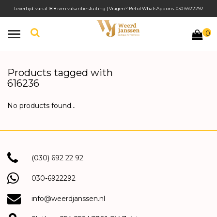
Levertijd: vanaf 18-8 ivm vakantie sluiting | Vragen? Bel of WhatsApp ons: 030-6922292
0
Toggle
navigation
Products tagged with
616236
No products found...
(030) 692 22 92
030-6922292
info@weerdjanssen.nl