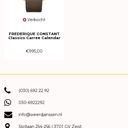
Verkocht
FREDERIQUE CONSTANT
Classics Carree Calendar
Moonphase Quartz FC-
265S4C5
€995,00
(030) 692 22 92
030-6922292
info@weerdjanssen.nl
Slotlaan 254-256 | 3701 GV Zeist