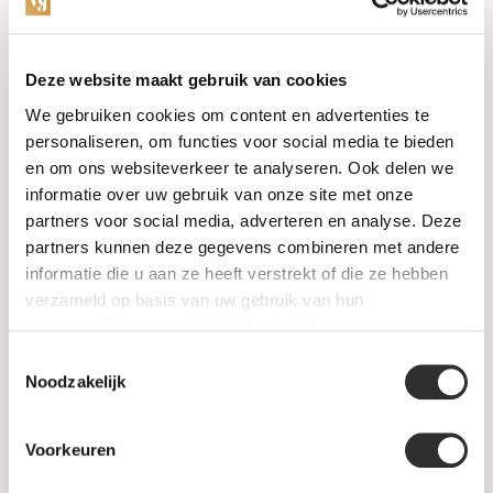
Categories
Deze website maakt gebruik van cookies
We gebruiken cookies om content en advertenties te
Watches
personaliseren, om functies voor social media te bieden
en om ons websiteverkeer te analyseren. Ook delen we
Jewellery
informatie over uw gebruik van onze site met onze
partners voor social media, adverteren en analyse. Deze
Wedding rings
partners kunnen deze gegevens combineren met andere
informatie die u aan ze heeft verstrekt of die ze hebben
PRE-OWNED
verzameld op basis van uw gebruik van hun
services. Voor meer informatie raadpleeg
onze
Luxury Accessories
privacyverklaring
.
Toestemmingsselectie
Maatwerk
Noodzakelijk
Gents Jewelry
Voorkeuren
SALE