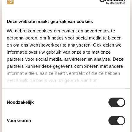
Categories
Deze website maakt gebruik van cookies
We gebruiken cookies om content en advertenties te
Watches
personaliseren, om functies voor social media te bieden
en om ons websiteverkeer te analyseren. Ook delen we
Jewellery
informatie over uw gebruik van onze site met onze
partners voor social media, adverteren en analyse. Deze
Wedding rings
partners kunnen deze gegevens combineren met andere
informatie die u aan ze heeft verstrekt of die ze hebben
PRE-OWNED
verzameld op basis van uw gebruik van hun
services. Voor meer informatie raadpleeg
onze
Luxury Accessories
privacyverklaring
.
Toestemmingsselectie
Maatwerk
Noodzakelijk
Gents Jewelry
Voorkeuren
SALE