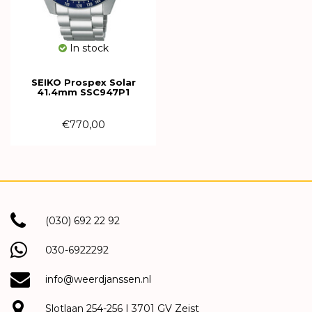
In stock
SEIKO Prospex Solar
41.4mm SSC947P1
€770,00
(030) 692 22 92
030-6922292
info@weerdjanssen.nl
Slotlaan 254-256 | 3701 GV Zeist