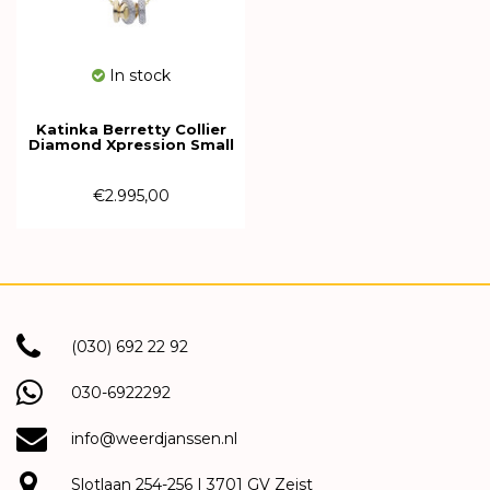
In stock
Katinka Berretty Collier
Diamond Xpression Small
14k Bicolor met diamant
01CGW012BR
€2.995,00
(030) 692 22 92
030-6922292
info@weerdjanssen.nl
Slotlaan 254-256 | 3701 GV Zeist