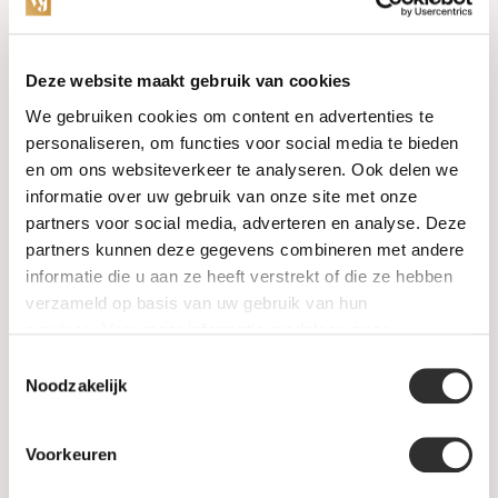
Categories
Deze website maakt gebruik van cookies
We gebruiken cookies om content en advertenties te
Watches
personaliseren, om functies voor social media te bieden
en om ons websiteverkeer te analyseren. Ook delen we
Jewellery
informatie over uw gebruik van onze site met onze
partners voor social media, adverteren en analyse. Deze
Wedding rings
partners kunnen deze gegevens combineren met andere
informatie die u aan ze heeft verstrekt of die ze hebben
PRE-OWNED
verzameld op basis van uw gebruik van hun
services. Voor meer informatie raadpleeg
onze
Luxury Accessories
privacyverklaring
.
Toestemmingsselectie
Maatwerk
Noodzakelijk
Gents Jewelry
Voorkeuren
SALE