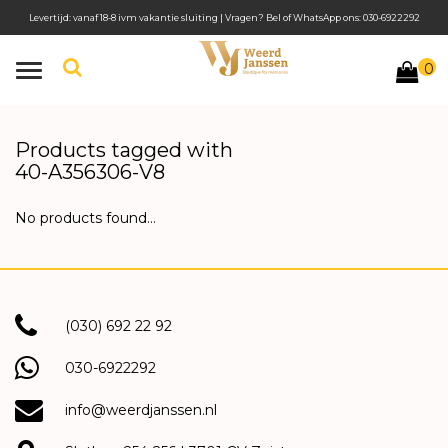
Levertijd: vanaf 18-8 ivm vakantie sluiting | Vragen? Bel of WhatsApp ons: 030-6922292
0
Toggle
navigation
Products tagged with
40-A356306-V8
No products found...
(030) 692 22 92
030-6922292
info@weerdjanssen.nl