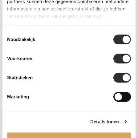
SALE
partners kunnen deze gegevens combineren met andere
informatie die u aan ze heeft verstrekt of die ze hebben
verzameld op basis van uw gebruik van hun
Information
services. Voor meer informatie raadpleeg
onze
privacyverklaring
.
Toestemmingsselectie
About us
Noodzakelijk
FAQ
Voorkeuren
Algemene voorwaarden
Statistieken
Levertijd & verzendkosten
Leveringsvoorwaarden
Marketing
Privacy Policy
Details tonen
Your account