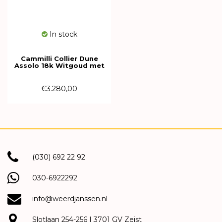
In stock
Cammilli Collier Dune
Assolo 18k Witgoud met
diamant GCO3687W
€3.280,00
(030) 692 22 92
030-6922292
info@weerdjanssen.nl
Slotlaan 254-256 | 3701 GV Zeist