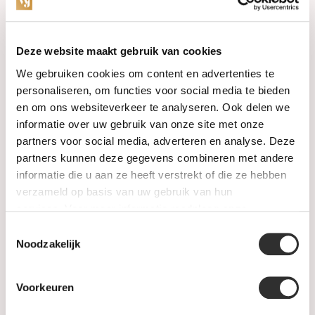
Categories
Deze website maakt gebruik van cookies
We gebruiken cookies om content en advertenties te
Watches
personaliseren, om functies voor social media te bieden
en om ons websiteverkeer te analyseren. Ook delen we
Jewellery
informatie over uw gebruik van onze site met onze
partners voor social media, adverteren en analyse. Deze
Wedding rings
partners kunnen deze gegevens combineren met andere
informatie die u aan ze heeft verstrekt of die ze hebben
PRE-OWNED
verzameld op basis van uw gebruik van hun
services. Voor meer informatie raadpleeg
onze
Luxury Accessories
privacyverklaring
.
Toestemmingsselectie
Maatwerk
Noodzakelijk
Gents Jewelry
Voorkeuren
SALE