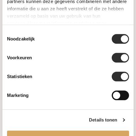
SALE
partners kunnen deze gegevens combineren met andere
informatie die u aan ze heeft verstrekt of die ze hebben
verzameld op basis van uw gebruik van hun
Information
services. Voor meer informatie raadpleeg
onze
privacyverklaring
.
Toestemmingsselectie
About us
Noodzakelijk
FAQ
Voorkeuren
Algemene voorwaarden
Statistieken
Levertijd & verzendkosten
Leveringsvoorwaarden
Marketing
Privacy Policy
Details tonen
Your account