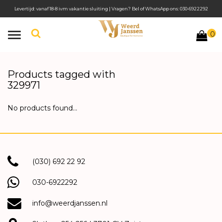
Levertijd: vanaf 18-8 ivm vakantie sluiting | Vragen? Bel of WhatsApp ons: 030-6922292
0
Toggle
navigation
Products tagged with
329971
No products found...
(030) 692 22 92
030-6922292
info@weerdjanssen.nl