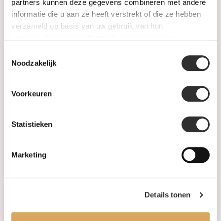
SALE
partners kunnen deze gegevens combineren met andere
informatie die u aan ze heeft verstrekt of die ze hebben
verzameld op basis van uw gebruik van hun
Information
services. Voor meer informatie raadpleeg
onze
privacyverklaring
.
Toestemmingsselectie
About us
Noodzakelijk
FAQ
Voorkeuren
Algemene voorwaarden
Statistieken
Levertijd & verzendkosten
Leveringsvoorwaarden
Marketing
Privacy Policy
Details tonen
Your account