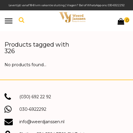
Levertijd: vanaf 18-8 ivm vakantie sluiting | Vragen? Bel of WhatsApp ons: 030-6922292
0
Toggle
navigation
Products tagged with
326
No products found...
(030) 692 22 92
030-6922292
info@weerdjanssen.nl