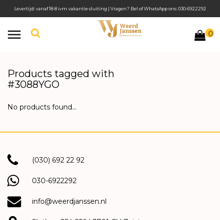
Levertijd: vanaf 18-8 ivm vakantie sluiting | Vragen? Bel of WhatsApp ons: 030-6922292
0
Toggle
navigation
Products tagged with
#3088YGO
No products found...
(030) 692 22 92
030-6922292
info@weerdjanssen.nl