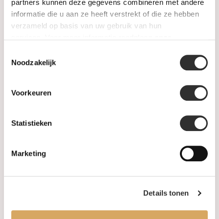
SALE
partners kunnen deze gegevens combineren met andere
informatie die u aan ze heeft verstrekt of die ze hebben
verzameld op basis van uw gebruik van hun
Information
services. Voor meer informatie raadpleeg
onze
privacyverklaring
.
Toestemmingsselectie
About us
Noodzakelijk
FAQ
Voorkeuren
Algemene voorwaarden
Statistieken
Levertijd & verzendkosten
Leveringsvoorwaarden
Marketing
Privacy Policy
Details tonen
Your account