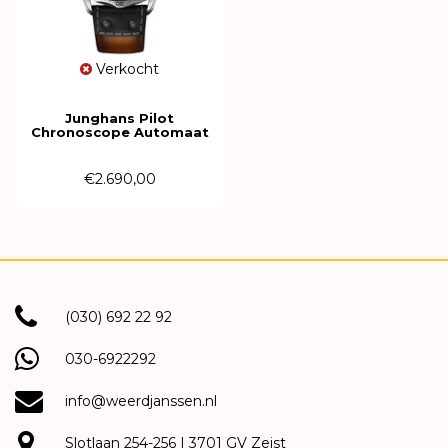
Verkocht
Junghans Pilot
Chronoscope Automaat
43mm 27/3493.00
€2.690,00
(030) 692 22 92
030-6922292
info@weerdjanssen.nl
Slotlaan 254-256 | 3701 GV Zeist