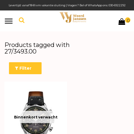
Levertijd: vanaf 18-8 ivm vakantie sluiting | Vragen? Bel of WhatsApp ons: 030-6922292
0
Toggle
navigation
Products tagged with
27/3493.00
Filter
Binnenkort verwacht