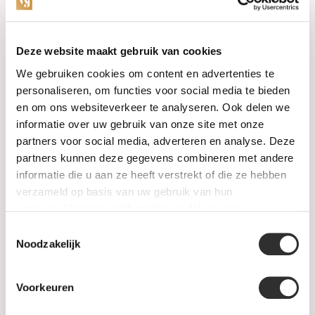
Categories
Deze website maakt gebruik van cookies
We gebruiken cookies om content en advertenties te
Watches
personaliseren, om functies voor social media te bieden
en om ons websiteverkeer te analyseren. Ook delen we
Jewellery
informatie over uw gebruik van onze site met onze
partners voor social media, adverteren en analyse. Deze
Wedding rings
partners kunnen deze gegevens combineren met andere
informatie die u aan ze heeft verstrekt of die ze hebben
PRE-OWNED
verzameld op basis van uw gebruik van hun
services. Voor meer informatie raadpleeg
onze
Luxury Accessories
privacyverklaring
.
Toestemmingsselectie
Maatwerk
Noodzakelijk
Gents Jewelry
Voorkeuren
SALE