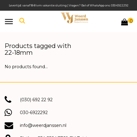
Levertijd: vanaf 18-8 ivm vakantie sluiting | Vragen? Bel of WhatsApp ons: 030-6922292
0
Toggle
navigation
Products tagged with
22-18mm
No products found...
(030) 692 22 92
030-6922292
info@weerdjanssen.nl