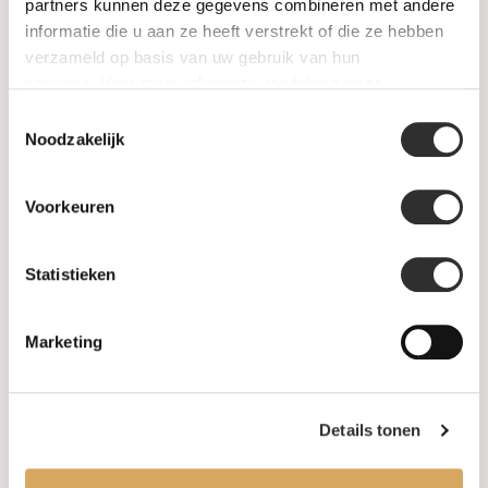
SALE
partners kunnen deze gegevens combineren met andere
informatie die u aan ze heeft verstrekt of die ze hebben
verzameld op basis van uw gebruik van hun
Information
services. Voor meer informatie raadpleeg
onze
privacyverklaring
.
Toestemmingsselectie
About us
Noodzakelijk
FAQ
Voorkeuren
Algemene voorwaarden
Statistieken
Levertijd & verzendkosten
Leveringsvoorwaarden
Marketing
Privacy Policy
Details tonen
Your account